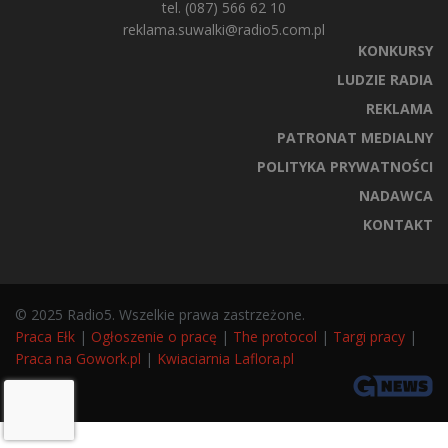
tel. (087) 566 62 10
reklama.suwalki@radio5.com.pl
KONKURSY
LUDZIE RADIA
REKLAMA
PATRONAT MEDIALNY
POLITYKA PRYWATNOŚCI
NADAWCA
KONTAKT
© 2025 Radio5. Wszelkie prawa zastrzeżone.
Praca Ełk
|
Ogłoszenie o pracę
|
The protocol
|
Targi pracy
|
Praca na Gowork.pl
|
Kwiaciarnia Laflora.pl