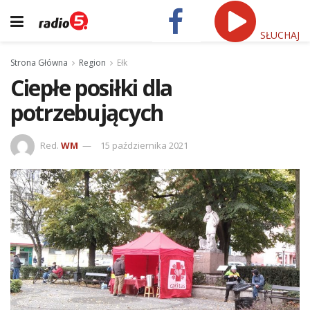
SŁUCHAJ
Strona Główna
Region
Ełk
Ciepłe posiłki dla
potrzebujących
Red.
WM
15 października 2021