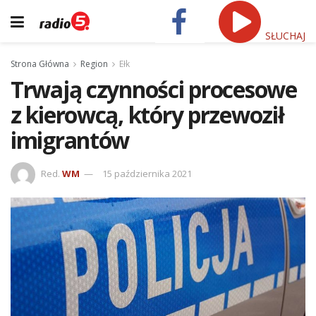
SŁUCHAJ
Strona Główna
Region
Ełk
Trwają czynności procesowe
z kierowcą, który przewoził
imigrantów
Red.
WM
15 października 2021