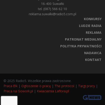
16-400 Suwałki
tel. (087) 566 62 10
reklama.suwalki@radio5.com.pl
KONKURSY
LUDZIE RADIA
REKLAMA
PATRONAT MEDIALNY
POLITYKA PRYWATNOŚCI
NADAWCA
KONTAKT
© 2025 Radio5. Wszelkie prawa zastrzeżone.
Praca Ełk
|
Ogłoszenie o pracę
|
The protocol
|
Targi pracy
|
Praca na Gowork.pl
|
Kwiaciarnia Laflora.pl