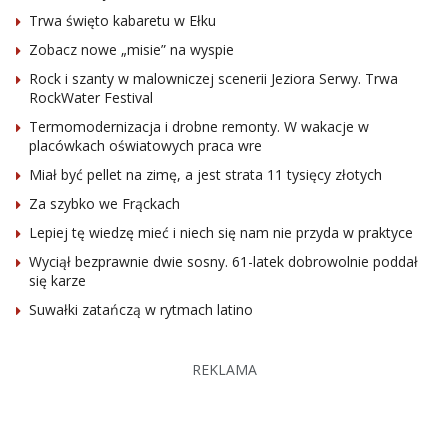
Trwa święto kabaretu w Ełku
Zobacz nowe „misie” na wyspie
Rock i szanty w malowniczej scenerii Jeziora Serwy. Trwa
RockWater Festival
Termomodernizacja i drobne remonty. W wakacje w
placówkach oświatowych praca wre
Miał być pellet na zimę, a jest strata 11 tysięcy złotych
Za szybko we Frąckach
Lepiej tę wiedzę mieć i niech się nam nie przyda w praktyce
Wyciął bezprawnie dwie sosny. 61-latek dobrowolnie poddał
się karze
Suwałki zatańczą w rytmach latino
REKLAMA