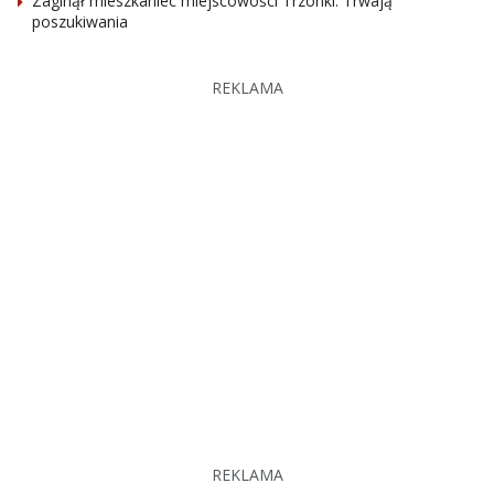
Zaginął mieszkaniec miejscowości Trzonki. Trwają
poszukiwania
REKLAMA
REKLAMA