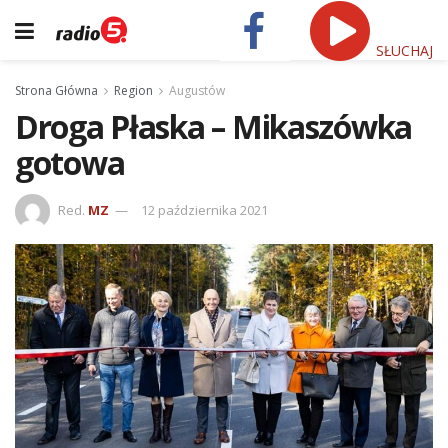
SŁUCHAJ
Strona Główna
Region
Augustów
Droga Płaska – Mikaszówka
gotowa
Red.
MZ
12 października 2021