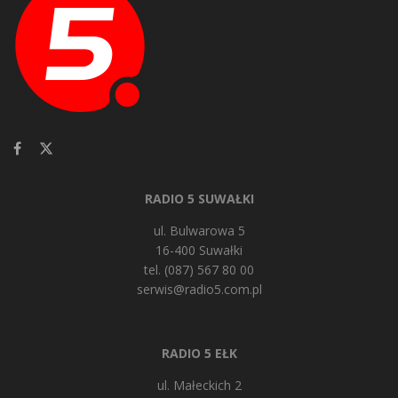
RADIO 5 SUWAŁKI
ul. Bulwarowa 5
16-400 Suwałki
tel. (087) 567 80 00
serwis@radio5.com.pl
RADIO 5 EŁK
ul. Małeckich 2