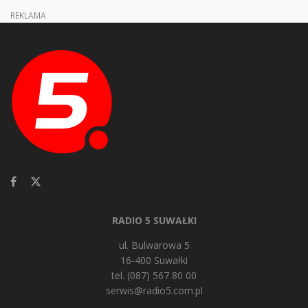
REKLAMA
RADIO 5 SUWAŁKI
ul. Bulwarowa 5
16-400 Suwałki
tel. (087) 567 80 00
serwis@radio5.com.pl