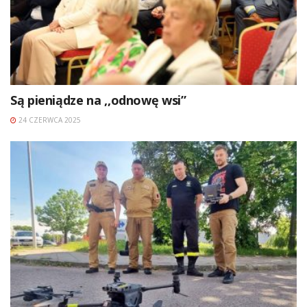
Są pieniądze na ,,odnowę wsi”
24 CZERWCA 2025