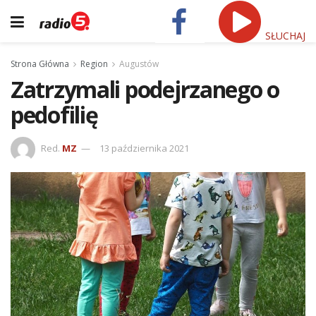
SŁUCHAJ
Strona Główna
Region
Augustów
Zatrzymali podejrzanego o
pedofilię
Red.
MZ
13 października 2021