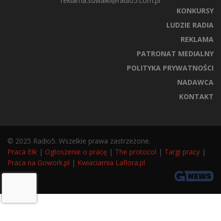
reklama.suwalki@radio5.com.pl
KONKURSY
LUDZIE RADIA
REKLAMA
PATRONAT MEDIALNY
POLITYKA PRYWATNOŚCI
NADAWCA
KONTAKT
© 2025 Radio5. Wszelkie prawa zastrzeżone.
Praca Ełk
|
Ogłoszenie o pracę
|
The protocol
|
Targi pracy
|
Praca na Gowork.pl
|
Kwiaciarnia Laflora.pl