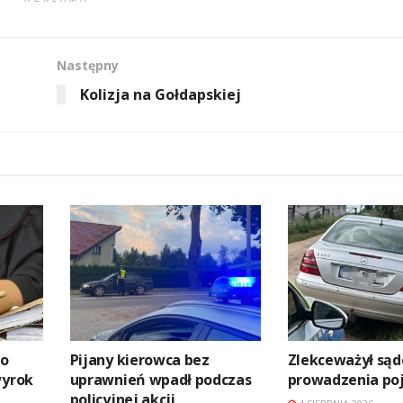
Następny
Kolizja na Gołdapskiej
go
Pijany kierowca bez
Zlekceważył są
wyrok
uprawnień wpadł podczas
prowadzenia po
policyjnej akcji