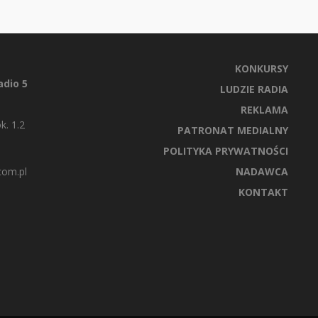
KONKURSY
dio 5
LUDZIE RADIA
REKLAMA
k. 1.2
PATRONAT MEDIALNY
POLITYKA PRYWATNOŚCI
com.pl
NADAWCA
KONTAKT