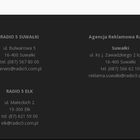
RADIO 5 SUWAŁKI
Agencja Reklamowa Ra
ul. Bulwarowa 5
Suwałki
16-400 Suwałki
ul. Ks J. Zawadzkiego 2 lo
tel. (087) 567 80 00
16-400 Suwałki
erwis@radio5.com.pl
tel. (087) 566 62 10
reklama.suwalki@radio5.
RADIO 5 EŁK
ul. Małeckich 2
19-300 Ełk
tel. (87) 621 59 00
elk@radio5.com.pl