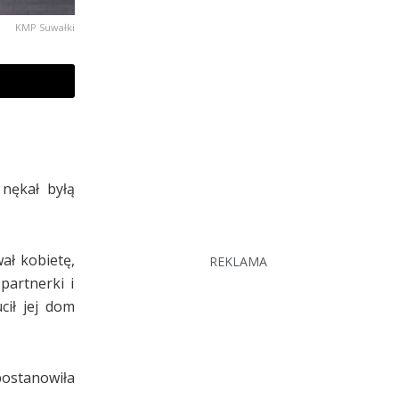
KMP Suwałki
 nękał byłą
ał kobietę,
REKLAMA
partnerki i
cił jej dom
postanowiła