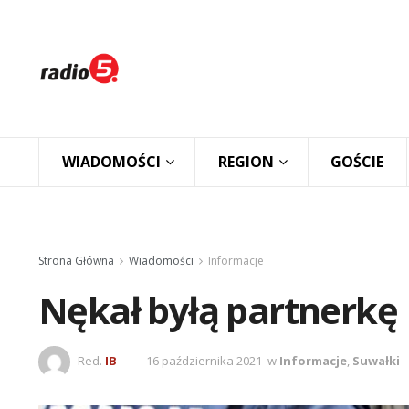
WIADOMOŚCI
REGION
GOŚCIE
Strona Główna
Wiadomości
Informacje
Nękał byłą partnerkę
Red.
IB
16 października 2021
w
Informacje
,
Suwałki