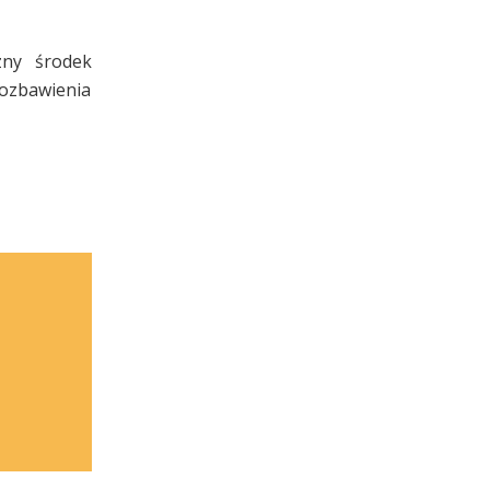
zny środek
pozbawienia