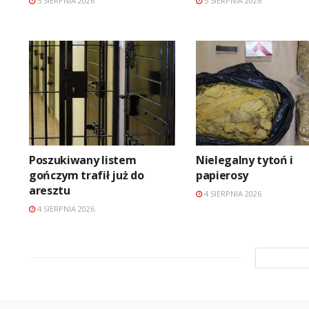
5 SIERPNIA 2026
5 SIERPNIA 2026
Poszukiwany listem
Nielegalny tytoń i
gończym trafił już do
papierosy
aresztu
4 SIERPNIA 2026
4 SIERPNIA 2026