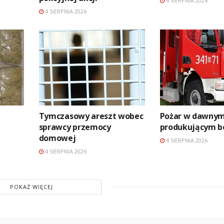
4 SIERPNIA 2026
4 SIERPNIA 2026
Tymczasowy areszt wobec
Pożar w dawnym
sprawcy przemocy
produkującym b
domowej
4 SIERPNIA 2026
4 SIERPNIA 2026
POKAŻ WIĘCEJ