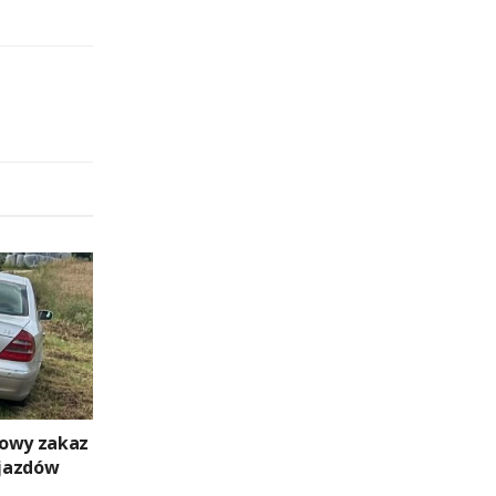
dowy zakaz
jazdów