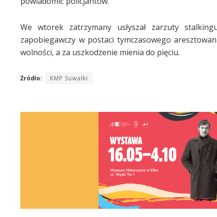
powiadomić policjantów.
We wtorek zatrzymany usłyszał zarzuty stalking
zapobiegawczy w postaci tymczasowego aresztowania
wolności, a za uszkodzenie mienia do pięciu.
Źródło:
KMP Suwałki