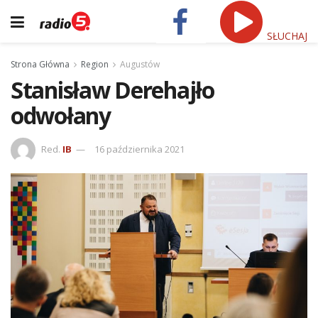
SŁUCHAJ
Strona Główna
Region
Augustów
Stanisław Derehajło
odwołany
Red.
IB
16 października 2021