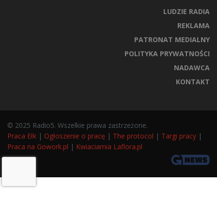
LUDZIE RADIA
REKLAMA
PATRONAT MEDIALNY
POLITYKA PRYWATNOŚCI
NADAWCA
KONTAKT
© 2025 Radio5. Wszelkie prawa zastrzeżone.
Praca Ełk
|
Ogłoszenie o pracę
|
The protocol
|
Targi pracy
|
Praca na Gowork.pl
|
Kwiaciarnia Laflora.pl