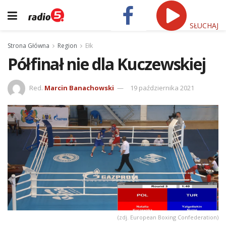
SŁUCHAJ
Strona Główna
Region
Ełk
Półfinał nie dla Kuczewskiej
Red.
Marcin Banachowski
19 października 2021
(zdj. European Boxing Confederation)