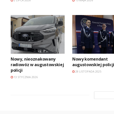
2 LIPCA 2026
15 MAJA 2026
Nowy, nieoznakowany
Nowy komendant
radiowóz w augustowskiej
augustowskiej policj
policji
28 LISTOPADA 2025
13 STYCZNIA 2026