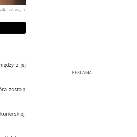
zdj. ilustracyjne
iędzy z jej
REKLAMA
óra została
kurierskiej.