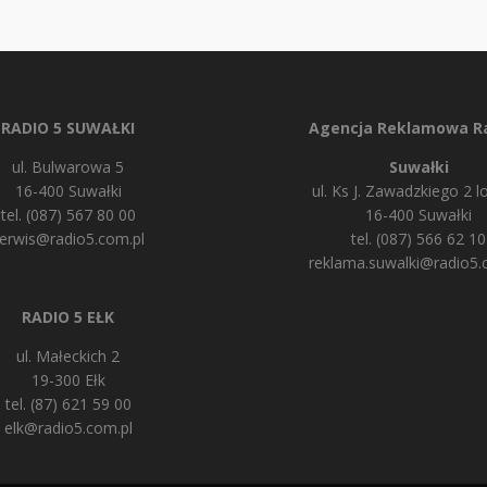
RADIO 5 SUWAŁKI
Agencja Reklamowa Ra
ul. Bulwarowa 5
Suwałki
16-400 Suwałki
ul. Ks J. Zawadzkiego 2 lo
tel. (087) 567 80 00
16-400 Suwałki
erwis@radio5.com.pl
tel. (087) 566 62 10
reklama.suwalki@radio5.
RADIO 5 EŁK
ul. Małeckich 2
19-300 Ełk
tel. (87) 621 59 00
elk@radio5.com.pl