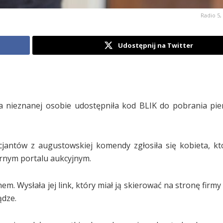
Radio 5, 
Udostępnij na Twitter
óra nieznanej osobie udostępniła kod BLIK do pobrania pien
cjantów z augustowskiej komendy zgłosiła się kobieta, kt
rnym portalu aukcyjnym.
. Wysłała jej link, który miał ją skierować na stronę firmy 
ądze.