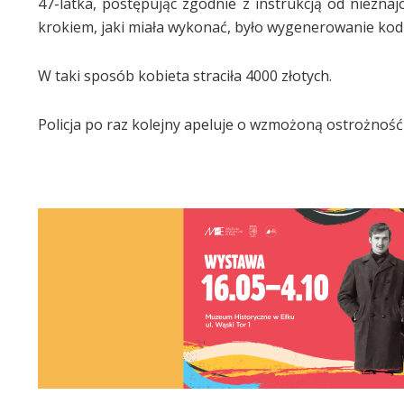
47-latka, postępując zgodnie z instrukcją od niezn
krokiem, jaki miała wykonać, było wygenerowanie kodu
W taki sposób kobieta straciła 4000 złotych.
Policja po raz kolejny apeluje o wzmożoną ostrożność