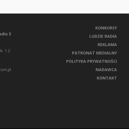
KONKURSY
dio 5
LUDZIE RADIA
REKLAMA
k. 1.2
PATRONAT MEDIALNY
POLITYKA PRYWATNOŚCI
com.pl
NADAWCA
KONTAKT