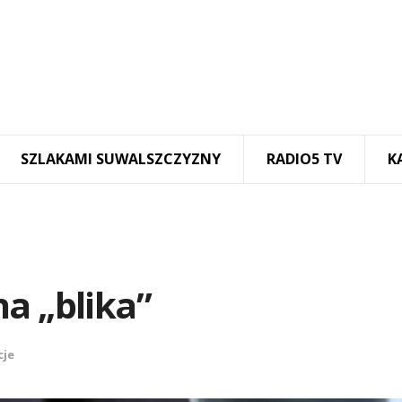
SZLAKAMI SUWALSZCZYZNY
RADIO5 TV
K
na ,,blika”
cje