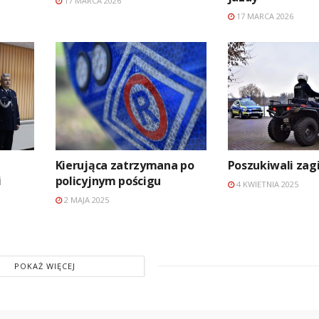
17 MARCA 2026
17 MARCA 2026
Kierująca zatrzymana po
Poszukiwali zag
i
policyjnym pościgu
4 KWIETNIA 2025
2 MAJA 2025
POKAŻ WIĘCEJ