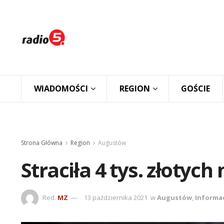
WIADOMOŚCI
REGION
GOŚCIE
Strona Główna
Region
Augustów
Straciła 4 tys. złotych 
Red.
MZ
13 października 2021
w
Augustów
,
Informa