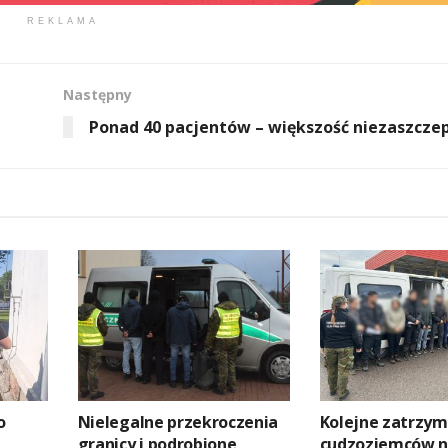
REKLAMA
Następny
Ponad 40 pacjentów – większość niezaszcze
o
Nielegalne przekroczenia
Kolejne zatrzym
granicy i podrobione
cudzoziemców n