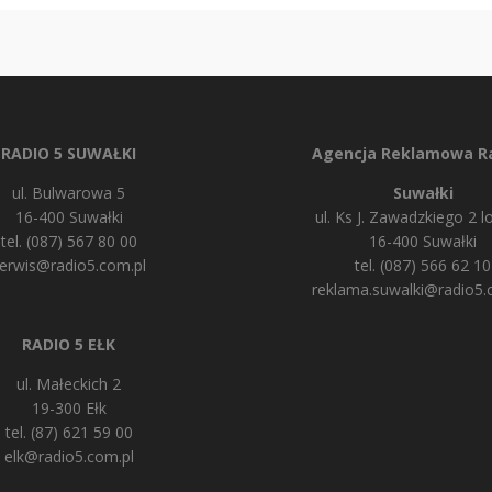
RADIO 5 SUWAŁKI
Agencja Reklamowa Ra
ul. Bulwarowa 5
Suwałki
16-400 Suwałki
ul. Ks J. Zawadzkiego 2 lo
tel. (087) 567 80 00
16-400 Suwałki
erwis@radio5.com.pl
tel. (087) 566 62 10
reklama.suwalki@radio5.
RADIO 5 EŁK
ul. Małeckich 2
19-300 Ełk
tel. (87) 621 59 00
elk@radio5.com.pl