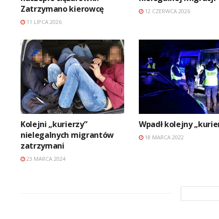
Zatrzymano kierowcę
12 CZERWCA 2026
11 LIPCA 2026
Kolejni „kurierzy”
Wpadł kolejny „kurie
nielegalnych migrantów
18 MARCA 2022
zatrzymani
23 MARCA 2024