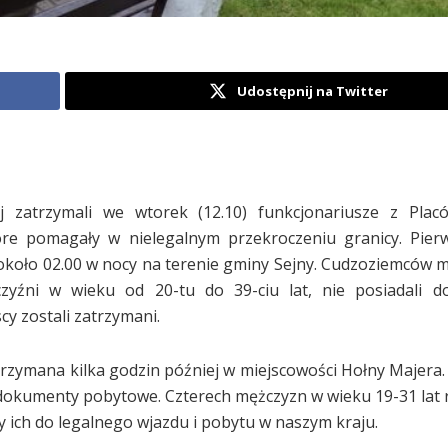
Udostępnij na Twitter
j zatrzymali we wtorek (12.10) funkcjonariusze z Placó
tóre pomagały w nielegalnym przekroczeniu granicy. Pie
 około 02.00 w nocy na terenie gminy Sejny. Cudzoziemców
czyźni w wieku od 20-tu do 39-ciu lat, nie posiadali 
cy zostali zatrzymani.
rzymana kilka godzin później w miejscowości Hołny Majera.
ie dokumenty pobytowe. Czterech mężczyzn w wieku 19-31 lat 
 ich do legalnego wjazdu i pobytu w naszym kraju.