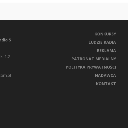
KONKURSY
dio 5
LUDZIE RADIA
REKLAMA
k. 1.2
PATRONAT MEDIALNY
POLITYKA PRYWATNOŚCI
com.pl
NADAWCA
KONTAKT