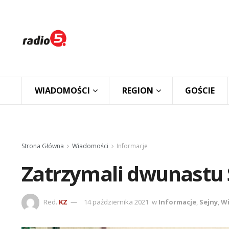
WIADOMOŚCI
REGION
GOŚCIE
Strona Główna
Wiadomości
Informacje
Zatrzymali dwunastu
Red.
KZ
14 października 2021
w
Informacje
,
Sejny
,
W