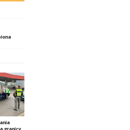
piona
ania
a granicy