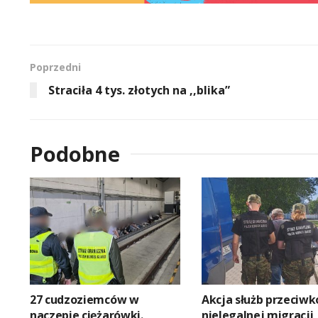
Poprzedni
Straciła 4 tys. złotych na ,,blika”
Podobne
27 cudzoziemców w
Akcja służb przeciwk
naczepie ciężarówki.
nielegalnej migracji