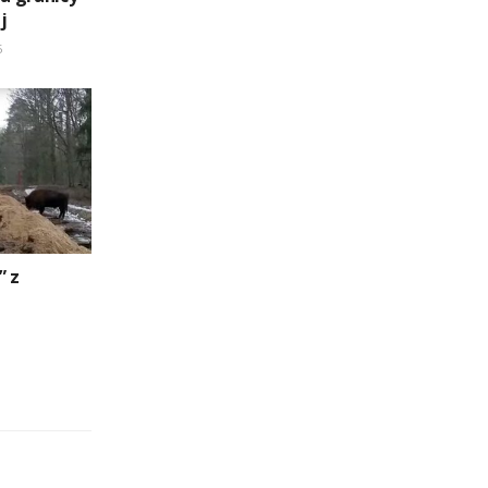
j
5
” z