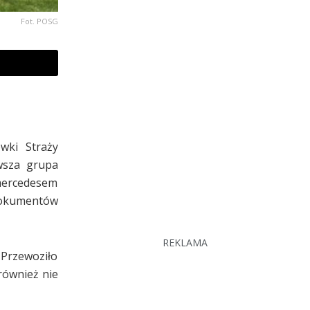
Fot. POSG
wki Straży
rwsza grupa
 mercedesem
dokumentów
REKLAMA
 Przewoziło
również nie