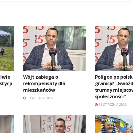
elwie
Wójt zabiega o
Poligon po polsk
tycji
rekompensaty dla
granicy? „Gwóźd
mieszkańców
trumny miejsco
społeczności”
8 KWIETNIA 2026
26 STYCZNIA 2026