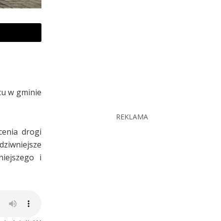
cu w gminie
REKLAMA
cenia drogi
dziwniejsze
niejszego i