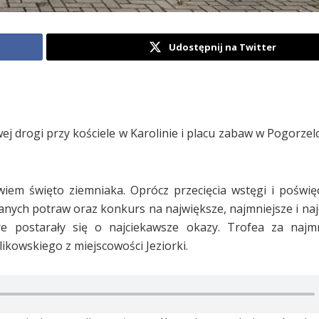
Udostępnij na Twitter
j drogi przy kościele w Karolinie i placu zabaw w Pogorzel
wiem święto ziemniaka. Oprócz przecięcia wstęgi i poświę
anych potraw oraz konkurs na największe, najmniejsze i naj
óre postarały się o najciekawsze okazy. Trofea za najm
ikowskiego z miejscowości Jeziorki.