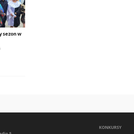
y sezon w
5
KONKURSY
dio 5