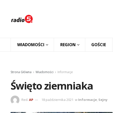
WIADOMOŚCI
REGION
GOŚCIE
Strona Główna
Wiadomości
Informacje
Święto ziemniaka
Red.
AP
18 października 2021
w
Informacje
,
Sejny