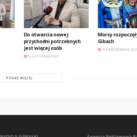
Do otwarcia nowej
Morsy rozpoczęł
przychodni potrzebnych
Gibach
jest więcej osób
19 PAŹDZIERNIKA 202
26 LISTOPADA 2025
POKAŻ WIĘCEJ
RADIO 5 SUWAŁKI
Agencja Reklamowa Ra