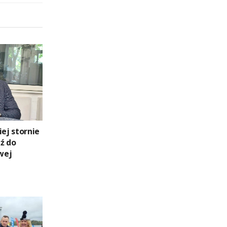
iej stornie
ź do
wej