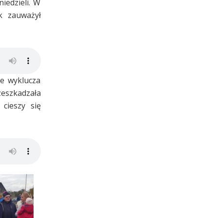
iedzieli. W
k zauważył
ie wyklucza
zeszkadzała
cieszy się