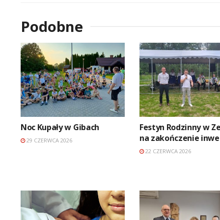
Podobne
Noc Kupały w Gibach
Festyn Rodzinny w Z
na zakończenie inwes
29 CZERWCA 2026
22 CZERWCA 2026