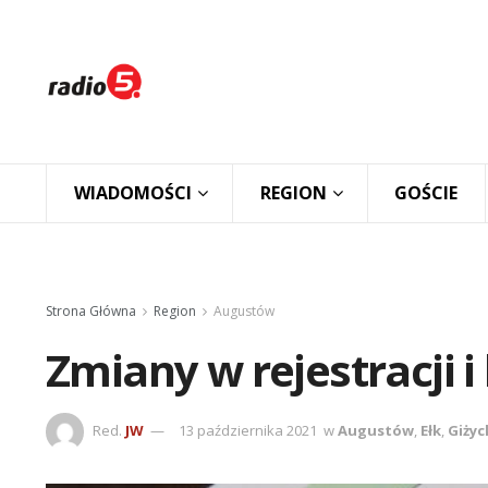
WIADOMOŚCI
REGION
GOŚCIE
Strona Główna
Region
Augustów
Zmiany w rejestracji 
Red.
JW
13 października 2021
w
Augustów
,
Ełk
,
Giżyc