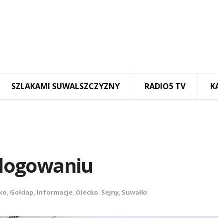
SZLAKAMI SUWALSZCZYZNY
RADIO5 TV
K
i logowaniu
ko
,
Gołdap
,
Informacje
,
Olecko
,
Sejny
,
Suwałki