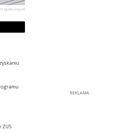
eń Społecznych)
uzyskaniu
programu
REKLAMA
wy ZUS