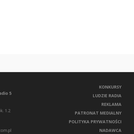
KONKURSY
dio 5
LUDZIE RADIA
REKLAMA
k. 1.2
PATRONAT MEDIALNY
POLITYKA PRYWATNOŚCI
com.pl
NADAWCA