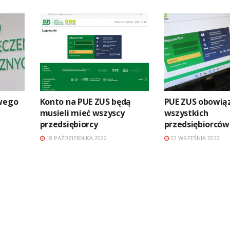
owego
Konto na PUE ZUS będą
PUE ZUS obowią
musieli mieć wszyscy
wszystkich
przedsiębiorcy
przedsiębiorców
18 PAŹDZIERNIKA 2022
22 WRZEŚNIA 2022