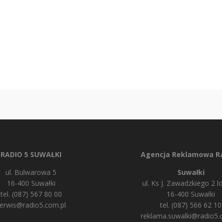
RADIO 5 SUWAŁKI
Agencja Reklamowa Ra
ul. Bulwarowa 5
Suwałki
16-400 Suwałki
ul. Ks J. Zawadzkiego 2 lo
tel. (087) 567 80 00
16-400 Suwałki
erwis@radio5.com.pl
tel. (087) 566 62 10
reklama.suwalki@radio5.