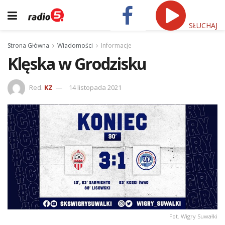
SŁUCHAJ
Strona Główna
Wiadomości
Informacje
Klęska w Grodzisku
Red.
KZ
14 listopada 2021
Fot. Wigry Suwałki