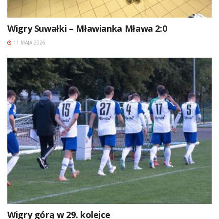
Wigry Suwałki – Mławianka Mława 2:0
11 MAJA 2026
Wigry górą w 29. kolejce