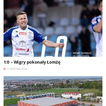
1:0 – Wigry pokonały Łomżę
13 KWIETNIA 2026