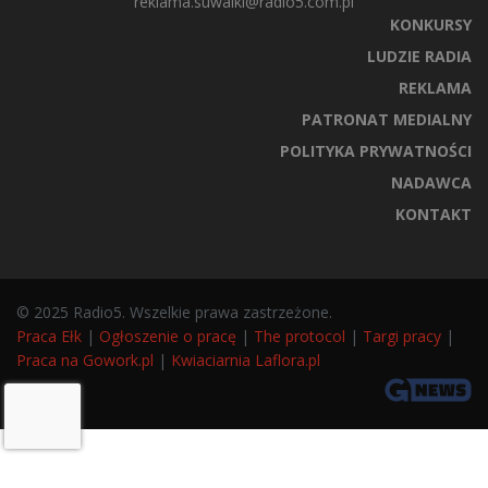
reklama.suwalki@radio5.com.pl
KONKURSY
LUDZIE RADIA
REKLAMA
PATRONAT MEDIALNY
POLITYKA PRYWATNOŚCI
NADAWCA
KONTAKT
© 2025 Radio5. Wszelkie prawa zastrzeżone.
Praca Ełk
|
Ogłoszenie o pracę
|
The protocol
|
Targi pracy
|
Praca na Gowork.pl
|
Kwiaciarnia Laflora.pl