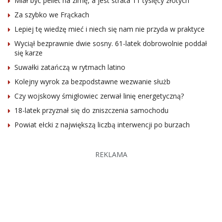
Miał być pellet na zimę, a jest strata 11 tysięcy złotych
Za szybko we Frąckach
Lepiej tę wiedzę mieć i niech się nam nie przyda w praktyce
Wyciął bezprawnie dwie sosny. 61-latek dobrowolnie poddał
się karze
Suwałki zatańczą w rytmach latino
Kolejny wyrok za bezpodstawne wezwanie służb
Czy wojskowy śmigłowiec zerwał linię energetyczną?
18-latek przyznał się do zniszczenia samochodu
Powiat ełcki z największą liczbą interwencji po burzach
REKLAMA