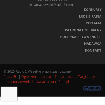
reklama.suwalki@radio5.com.pl
KONKURSY
LUDZIE RADIA
REKLAMA
PATRONAT MEDIALNY
POLITYKA PRYWATNOŚCI
NADAWCA
KONTAKT
© 2025 Radio5. Wszelkie prawa zastrzeżone.
Praca Ełk
|
Ogłoszenie o pracę
|
The protocol
|
Targi pracy
|
Praca na Gowork.pl
|
Kwiaciarnia Laflora.pl