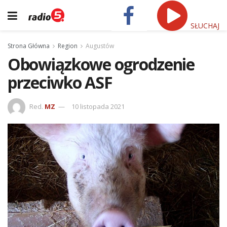
SŁUCHAJ
Strona Główna
Region
Augustów
Obowiązkowe ogrodzenie
przeciwko ASF
Red.
MZ
10 listopada 2021