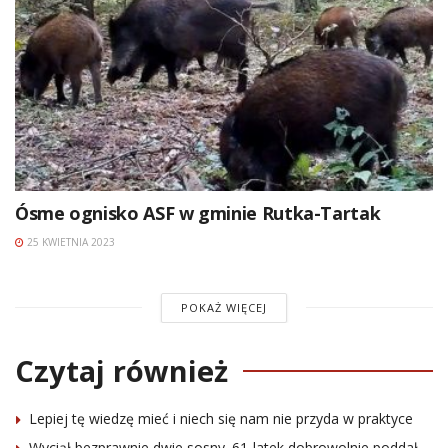
Ósme ognisko ASF w gminie Rutka-Tartak
25 KWIETNIA 2023
POKAŻ WIĘCEJ
Czytaj również
Lepiej tę wiedzę mieć i niech się nam nie przyda w praktyce
Wyciął bezprawnie dwie sosny. 61-latek dobrowolnie poddał