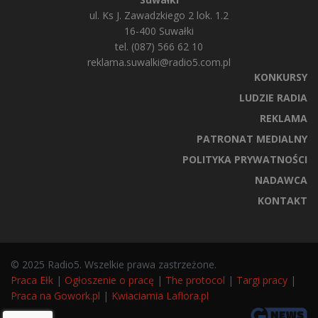
ul. Ks J. Zawadzkiego 2 lok. 1.2
16-400 Suwałki
tel. (087) 566 62 10
reklama.suwalki@radio5.com.pl
KONKURSY
LUDZIE RADIA
REKLAMA
PATRONAT MEDIALNY
POLITYKA PRYWATNOŚCI
NADAWCA
KONTAKT
© 2025 Radio5. Wszelkie prawa zastrzeżone.
Praca Ełk
|
Ogłoszenie o pracę
|
The protocol
|
Targi pracy
|
Praca na Gowork.pl
|
Kwiaciarnia Laflora.pl