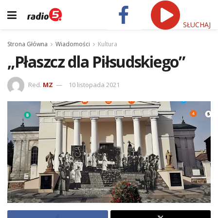
SŁUCHAJ
Strona Główna
Wiadomości
Kultura
„Płaszcz dla Piłsudskiego”
Red.
MZ
10 listopada 2021