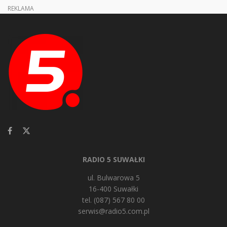
REKLAMA
RADIO 5 SUWAŁKI
ul. Bulwarowa 5
16-400 Suwałki
tel. (087) 567 80 00
serwis@radio5.com.pl