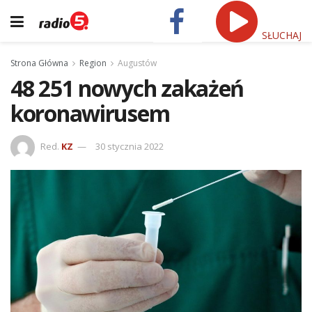
SŁUCHAJ
Strona Główna
Region
Augustów
48 251 nowych zakażeń
koronawirusem
Red.
KZ
30 stycznia 2022