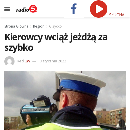
SŁUCHAJ
Strona Główna
Region
Giżycko
Kierowcy wciąż jeżdżą za
szybko
Red.
JW
3 stycznia 2022