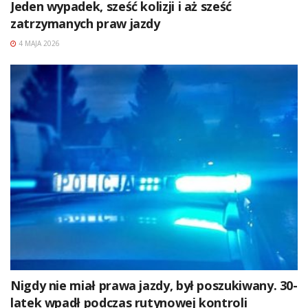
Jeden wypadek, sześć kolizji i aż sześć
zatrzymanych praw jazdy
4 MAJA 2026
Nigdy nie miał prawa jazdy, był poszukiwany. 30-
latek wpadł podczas rutynowej kontroli