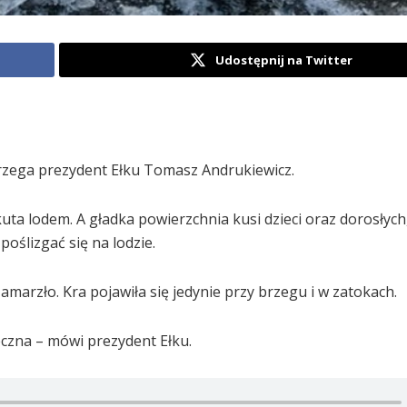
Udostępnij na Twitter
trzega prezydent Ełku Tomasz Andrukiewicz.
kuta lodem. A gładka powierzchnia kusi dzieci oraz dorosłych
oślizgać się na lodzie.
zamarzło. Kra pojawiła się jedynie przy brzegu i w zatokach.
eczna – mówi prezydent Ełku.