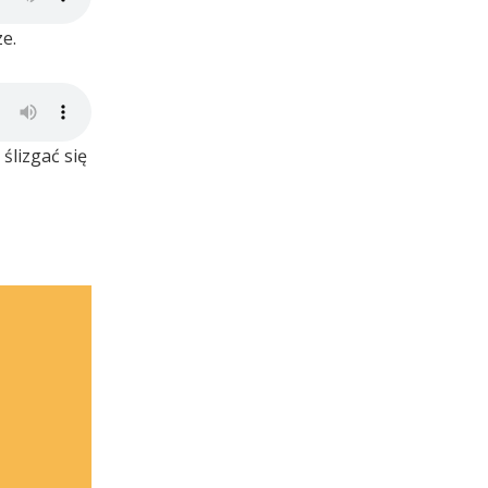
e.
ślizgać się