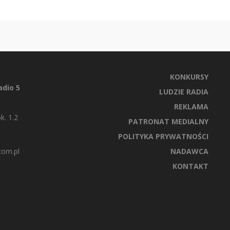
KONKURSY
dio 5
LUDZIE RADIA
REKLAMA
k. 1.2
PATRONAT MEDIALNY
POLITYKA PRYWATNOŚCI
com.pl
NADAWCA
KONTAKT