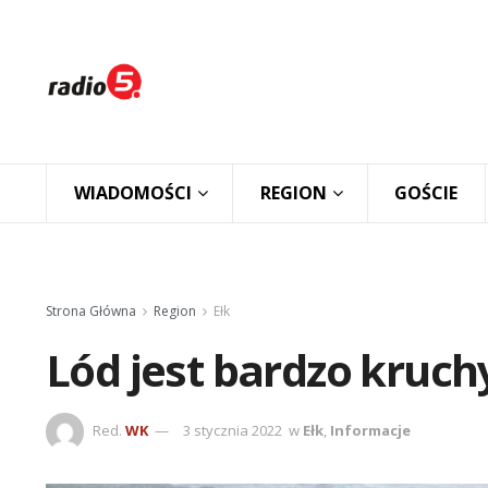
WIADOMOŚCI
REGION
GOŚCIE
Strona Główna
Region
Ełk
Lód jest bardzo kruch
Red.
WK
3 stycznia 2022
w
Ełk
,
Informacje