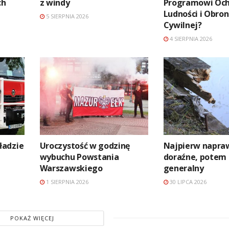
ch
z windy
Programowi Oc
Ludności i Obro
5 SIERPNIA 2026
Cywilnej?
4 SIERPNIA 2026
ładzie
Uroczystość w godzinę
Najpierw napra
wybuchu Powstania
doraźne, potem
Warszawskiego
generalny
1 SIERPNIA 2026
30 LIPCA 2026
POKAŻ WIĘCEJ