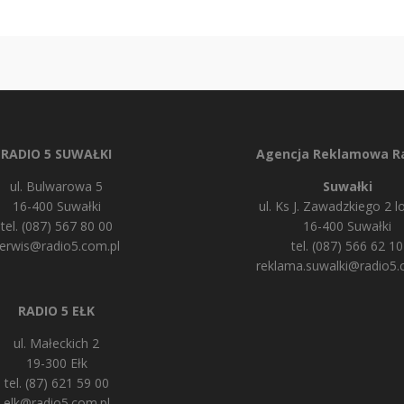
RADIO 5 SUWAŁKI
Agencja Reklamowa Ra
ul. Bulwarowa 5
Suwałki
16-400 Suwałki
ul. Ks J. Zawadzkiego 2 lo
tel. (087) 567 80 00
16-400 Suwałki
erwis@radio5.com.pl
tel. (087) 566 62 10
reklama.suwalki@radio5.
RADIO 5 EŁK
ul. Małeckich 2
19-300 Ełk
tel. (87) 621 59 00
elk@radio5.com.pl