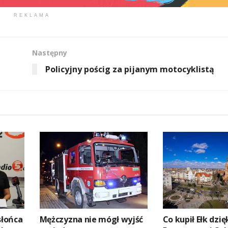
REKLAMA
Następny
Policyjny pościg za pijanym motocyklistą
słońca
Mężczyzna nie mógł wyjść
Co kupił Ełk dzię