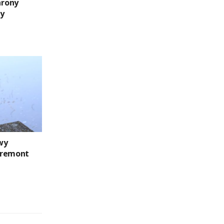
hrony
ny
wy
 remont