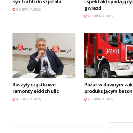
syn trafili do szpitala
i spektakl spadający
gwiazd
6 SIERPNIA 2026
6 SIERPNIA 2026
Ruszyły cząstkowe
Pożar w dawnym zak
remonty ełckich ulic
produkującym beton
4 SIERPNIA 2026
4 SIERPNIA 2026