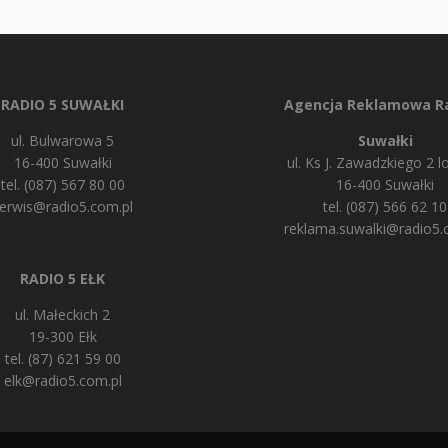
RADIO 5 SUWAŁKI
Agencja Reklamowa Ra
ul. Bulwarowa 5
Suwałki
16-400 Suwałki
ul. Ks J. Zawadzkiego 2 lo
tel. (087) 567 80 00
16-400 Suwałki
erwis@radio5.com.pl
tel. (087) 566 62 10
reklama.suwalki@radio5.
RADIO 5 EŁK
ul. Małeckich 2
19-300 Ełk
tel. (87) 621 59 00
elk@radio5.com.pl