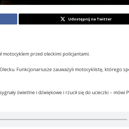
Udostępnij na Twitter
kał motocyklem przed oleckimi policjantami.
 w Olecku. Funkcjonariusze zauważyli motocyklistę, którego s
gnały świetlne i dźwiękowe i rzucił się do ucieczki – mówi P