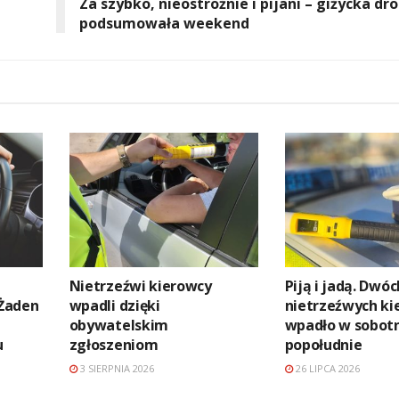
Za szybko, nieostrożnie i pijani – giżycka d
podsumowała weekend
Nietrzeźwi kierowcy
Piją i jadą. Dwóc
 Żaden
wpadli dzięki
nietrzeźwych k
obywatelskim
wpadło w sobot
u
zgłoszeniom
popołudnie
3 SIERPNIA 2026
26 LIPCA 2026