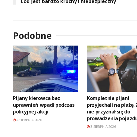
Lód jest bardzo kruchy i niebezpieczny
Podobne
Pijany kierowca bez
Kompletnie pijani
uprawnień wpadł podczas
przyjechali na plażę.
policyjnej akcji
nie przyznał się do
prowadzenia pojazd
4 SIERPNIA 2026
3 SIERPNIA 2026