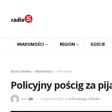
WIADOMOŚCI
REGION
GOŚCIE
Strona Główna
Wiadomości
Informacje
Policyjny pościg za p
Red.
JW
3 stycznia 2022
w
Informacje
,
Olecko