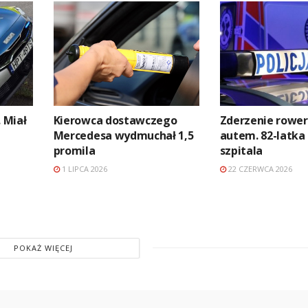
. Miał
Kierowca dostawczego
Zderzenie rower
Mercedesa wydmuchał 1,5
autem. 82-latka 
promila
szpitala
1 LIPCA 2026
22 CZERWCA 2026
POKAŻ WIĘCEJ