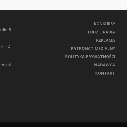
KONKURSY
dio 5
LUDZIE RADIA
REKLAMA
k. 1.2
PATRONAT MEDIALNY
POLITYKA PRYWATNOŚCI
com.pl
NADAWCA
KONTAKT