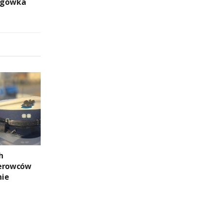
rogówka
h
ierowców
nie