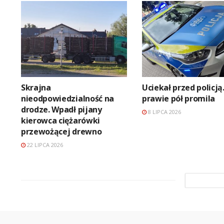
Skrajna
Uciekał przed policją
nieodpowiedzialność na
prawie pół promila
drodze. Wpadł pijany
8 LIPCA 2026
kierowca ciężarówki
przewożącej drewno
22 LIPCA 2026