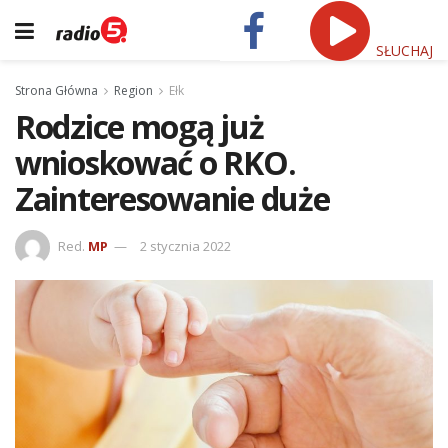
SŁUCHAJ
Strona Główna
Region
Ełk
Rodzice mogą już
wnioskować o RKO.
Zainteresowanie duże
Red.
MP
2 stycznia 2022