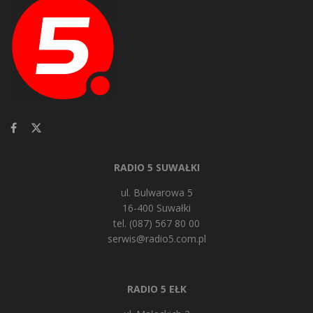
RADIO 5 SUWAŁKI
ul. Bulwarowa 5
16-400 Suwałki
tel. (087) 567 80 00
serwis@radio5.com.pl
RADIO 5 EŁK