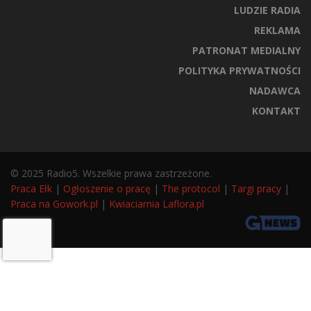
LUDZIE RADIA
REKLAMA
PATRONAT MEDIALNY
POLITYKA PRYWATNOŚCI
NADAWCA
KONTAKT
© 2025 Radio5. Wszelkie prawa zastrzeżone.
Praca Ełk
|
Ogłoszenie o pracę
|
The protocol
|
Targi pracy
|
Praca na Gowork.pl
|
Kwiaciarnia Laflora.pl