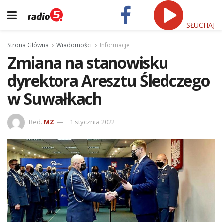
SŁUCHAJ
Strona Główna
Wiadomości
Informacje
Zmiana na stanowisku
dyrektora Aresztu Śledczego
w Suwałkach
Red.
MZ
1 stycznia 2022