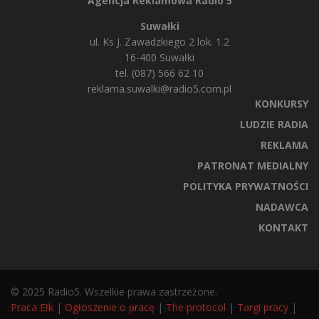
Agencja Reklamowa Radio 5
Suwałki
ul. Ks J. Zawadzkiego 2 lok. 1.2
16-400 Suwałki
tel. (087) 566 62 10
reklama.suwalki@radio5.com.pl
KONKURSY
LUDZIE RADIA
REKLAMA
PATRONAT MEDIALNY
POLITYKA PRYWATNOŚCI
NADAWCA
KONTAKT
© 2025 Radio5. Wszelkie prawa zastrzeżone.
Praca Ełk
|
Ogłoszenie o pracę
|
The protocol
|
Targi pracy
|