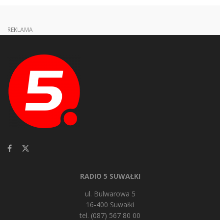
REKLAMA
RADIO 5 SUWAŁKI
ul. Bulwarowa 5
16-400 Suwałki
tel. (087) 567 80 00