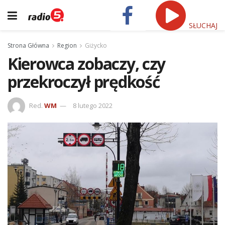
SŁUCHAJ
Strona Główna
Region
Giżycko
Kierowca zobaczy, czy
przekroczył prędkość
Red.
WM
8 lutego 2022