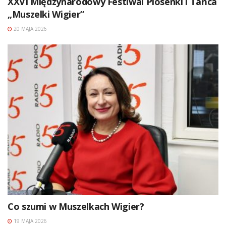
XXVI Międzynarodowy Festiwal Piosenki i Tańca
„Muszelki Wigier”
20 MAJA 2026
Co szumi w Muszelkach Wigier?
19 MAJA 2026