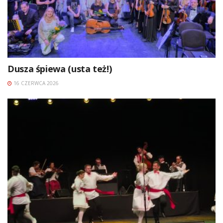
Dusza śpiewa (usta też!)
16 CZERWCA 2026