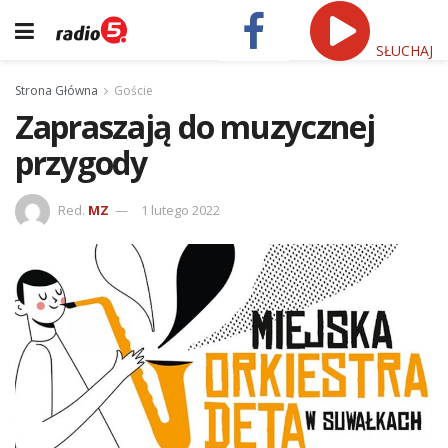
SŁUCHAJ
Strona Główna
Goście
Zapraszają do muzycznej
przygody
Red.
MZ
1 lutego 2022