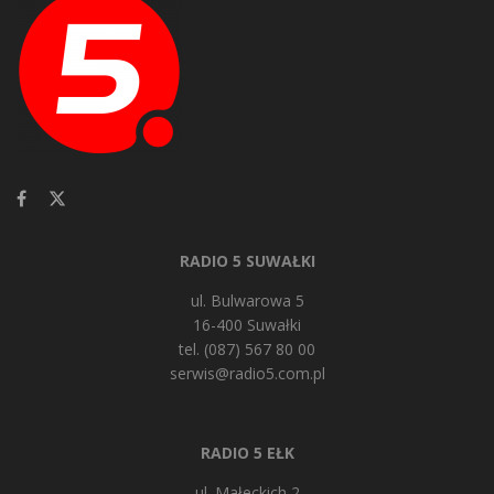
RADIO 5 SUWAŁKI
ul. Bulwarowa 5
16-400 Suwałki
tel. (087) 567 80 00
serwis@radio5.com.pl
RADIO 5 EŁK
ul. Małeckich 2