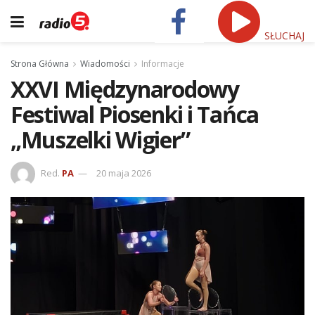
SŁUCHAJ
Strona Główna
Wiadomości
Informacje
XXVI Międzynarodowy
Festiwal Piosenki i Tańca
„Muszelki Wigier”
Red.
PA
20 maja 2026