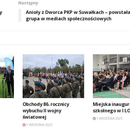
Następny
y
Anioły z Dworca PKP w Suwałkach – powstała
grupa w mediach społecznościowych
Obchody 86. rocznicy
Miejska inaugur
wybuchu II wojny
szkolnego w I L
światowej
1 WRZEŚNIA 2025
1 WRZEŚNIA 2025