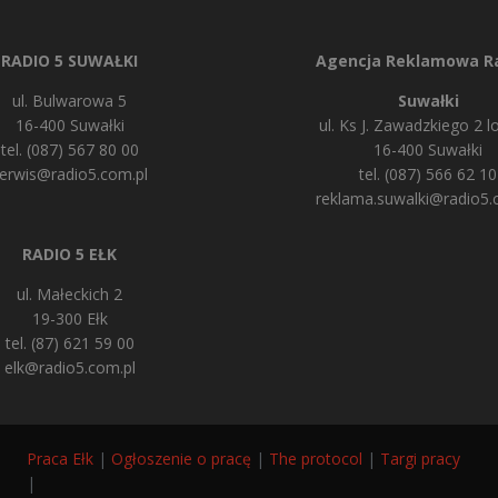
RADIO 5 SUWAŁKI
Agencja Reklamowa Ra
ul. Bulwarowa 5
Suwałki
16-400 Suwałki
ul. Ks J. Zawadzkiego 2 lo
tel. (087) 567 80 00
16-400 Suwałki
erwis@radio5.com.pl
tel. (087) 566 62 10
reklama.suwalki@radio5.
RADIO 5 EŁK
ul. Małeckich 2
19-300 Ełk
tel. (87) 621 59 00
elk@radio5.com.pl
Praca Ełk
|
Ogłoszenie o pracę
|
The protocol
|
Targi pracy
|