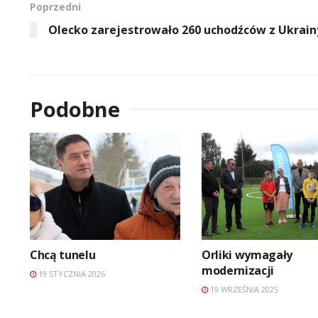
Poprzedni
Olecko zarejestrowało 260 uchodźców z Ukrain
Podobne
Chcą tunelu
Orliki wymagały
modernizacji
19 STYCZNIA 2026
19 WRZEŚNIA 2025