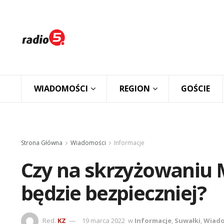
WIADOMOŚCI
REGION
GOŚCIE
Strona Główna
Wiadomości
Informacje
Czy na skrzyżowaniu 
będzie bezpieczniej?
Red.
KZ
19 marca 2022
w
Informacje
,
Suwałki
,
Wiado