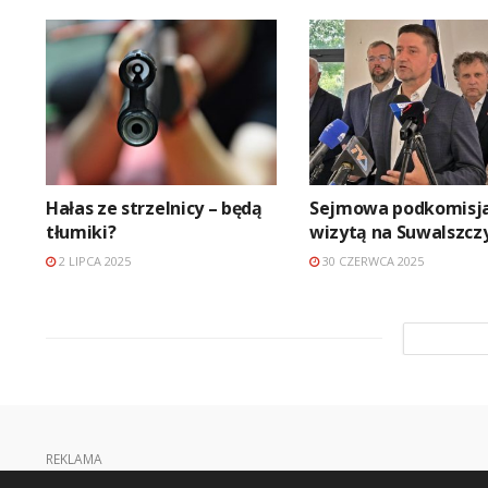
Hałas ze strzelnicy – będą
Sejmowa podkomisja
tłumiki?
wizytą na Suwalszcz
2 LIPCA 2025
30 CZERWCA 2025
REKLAMA