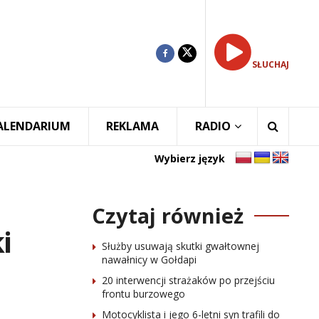
SŁUCHAJ
ALENDARIUM
REKLAMA
RADIO
Wybierz język
Czytaj również
i
Służby usuwają skutki gwałtownej
nawałnicy w Gołdapi
20 interwencji strażaków po przejściu
frontu burzowego
Motocyklista i jego 6-letni syn trafili do