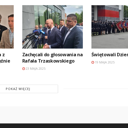
 z
Zachęcali do głosowania na
Świętowali Dzie
yźnie
Rafała Trzaskowskiego
19 MAJA 2025
23 MAJA 2025
POKAŻ WIĘCEJ