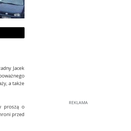
radny Jacek
 poważnego
ży, a także
REKLAMA
y proszą o
hroni przed