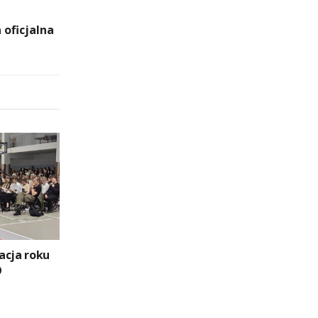
 oficjalna
acja roku
O