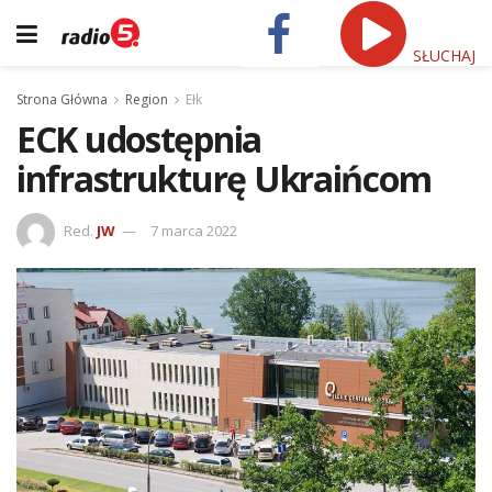
SŁUCHAJ
Strona Główna
Region
Ełk
ECK udostępnia
infrastrukturę Ukraińcom
Red.
JW
7 marca 2022