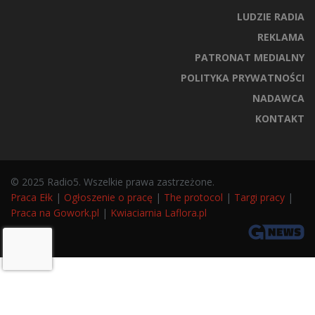
LUDZIE RADIA
REKLAMA
PATRONAT MEDIALNY
POLITYKA PRYWATNOŚCI
NADAWCA
KONTAKT
© 2025 Radio5. Wszelkie prawa zastrzeżone.
Praca Ełk
|
Ogłoszenie o pracę
|
The protocol
|
Targi pracy
|
Praca na Gowork.pl
|
Kwiaciarnia Laflora.pl