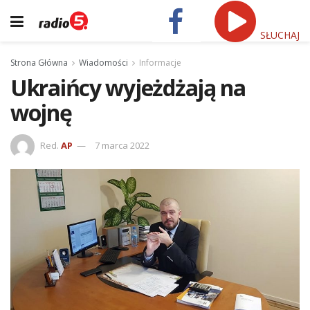
SŁUCHAJ
Strona Główna
Wiadomości
Informacje
Ukraińcy wyjeżdżają na
wojnę
Red.
AP
7 marca 2022