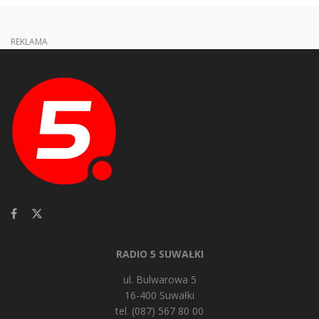
REKLAMA
RADIO 5 SUWAŁKI
ul. Bulwarowa 5
16-400 Suwałki
tel. (087) 567 80 00