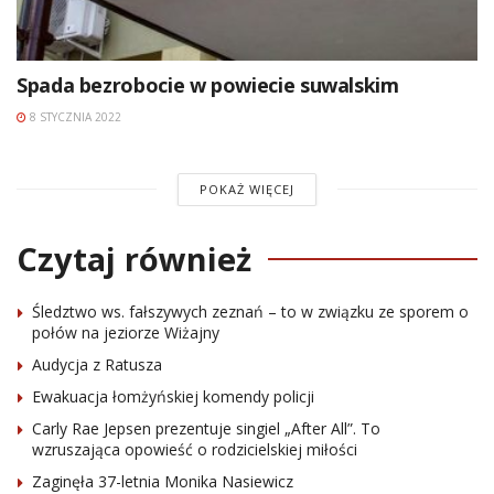
Spada bezrobocie w powiecie suwalskim
8 STYCZNIA 2022
POKAŻ WIĘCEJ
Czytaj również
Śledztwo ws. fałszywych zeznań – to w związku ze sporem o
połów na jeziorze Wiżajny
Audycja z Ratusza
Ewakuacja łomżyńskiej komendy policji
Carly Rae Jepsen prezentuje singiel „After All”. To
wzruszająca opowieść o rodzicielskiej miłości
Zaginęła 37-letnia Monika Nasiewicz