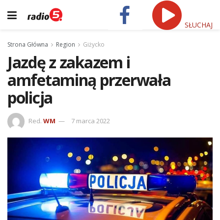
SŁUCHAJ
Strona Główna
Region
Giżycko
Jazdę z zakazem i
amfetaminą przerwała
policja
Red.
WM
7 marca 2022