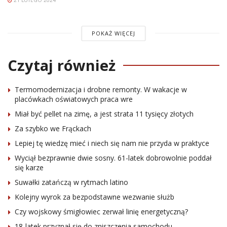
POKAŻ WIĘCEJ
Czytaj również
Termomodernizacja i drobne remonty. W wakacje w
placówkach oświatowych praca wre
Miał być pellet na zimę, a jest strata 11 tysięcy złotych
Za szybko we Frąckach
Lepiej tę wiedzę mieć i niech się nam nie przyda w praktyce
Wyciął bezprawnie dwie sosny. 61-latek dobrowolnie poddał
się karze
Suwałki zatańczą w rytmach latino
Kolejny wyrok za bezpodstawne wezwanie służb
Czy wojskowy śmigłowiec zerwał linię energetyczną?
18-latek przyznał się do zniszczenia samochodu