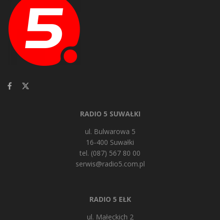
RADIO 5 SUWAŁKI
ul. Bulwarowa 5
16-400 Suwałki
tel. (087) 567 80 00
serwis@radio5.com.pl
RADIO 5 EŁK
ul. Małeckich 2