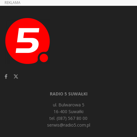
REKLAMA
RADIO 5 SUWAŁKI
ul. Bulwarowa 5
16-400 Suwałki
tel. (087) 567 80 00
serwis@radio5.com.pl