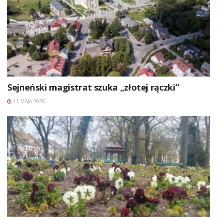
Sejneński magistrat szuka „złotej rączki”
11 MAJA 2026