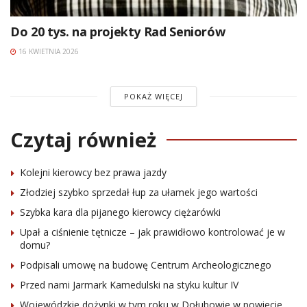
Do 20 tys. na projekty Rad Seniorów
16 KWIETNIA 2026
POKAŻ WIĘCEJ
Czytaj również
Kolejni kierowcy bez prawa jazdy
Złodziej szybko sprzedał łup za ułamek jego wartości
Szybka kara dla pijanego kierowcy ciężarówki
Upał a ciśnienie tętnicze – jak prawidłowo kontrolować je w
domu?
Podpisali umowę na budowę Centrum Archeologicznego
Przed nami Jarmark Kamedulski na styku kultur IV
Wojewódzkie dożynki w tym roku w Dołubowie w powiecie