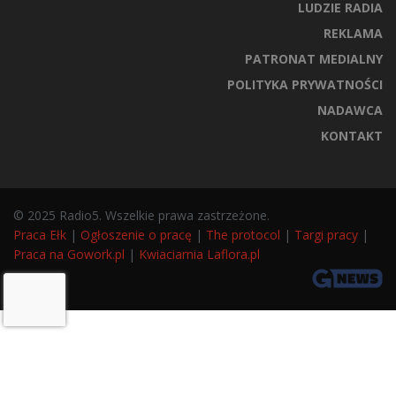
LUDZIE RADIA
REKLAMA
PATRONAT MEDIALNY
POLITYKA PRYWATNOŚCI
NADAWCA
KONTAKT
© 2025 Radio5. Wszelkie prawa zastrzeżone.
Praca Ełk
|
Ogłoszenie o pracę
|
The protocol
|
Targi pracy
|
Praca na Gowork.pl
|
Kwiaciarnia Laflora.pl