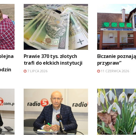
olejna
Prawie 370 tys. złotych
Ełczanie poznają
trafi do ełckich instytucji
przypraw”
odzin
7 LIPCA 2026
11 CZERWCA 2026