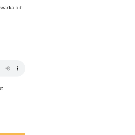
owarka lub
at