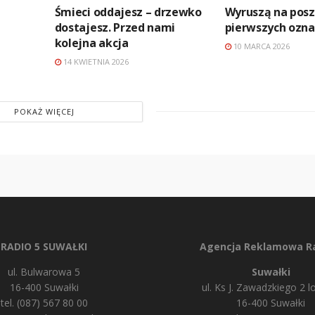
Śmieci oddajesz – drzewko
Wyruszą na pos
dostajesz. Przed nami
pierwszych ozna
kolejna akcja
10 MARCA 2026
14 KWIETNIA 2026
POKAŻ WIĘCEJ
RADIO 5 SUWAŁKI
Agencja Reklamowa Ra
ul. Bulwarowa 5
Suwałki
16-400 Suwałki
ul. Ks J. Zawadzkiego 2 lo
tel. (087) 567 80 00
16-400 Suwałki