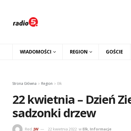
WIADOMOŚCI
REGION
GOŚCIE
Strona Główna
Region
Ełk
22 kwietnia – Dzień Zi
sadzonki drzew
Red.
JW
22 kwietnia 2022
w
Ełk
,
Informacje