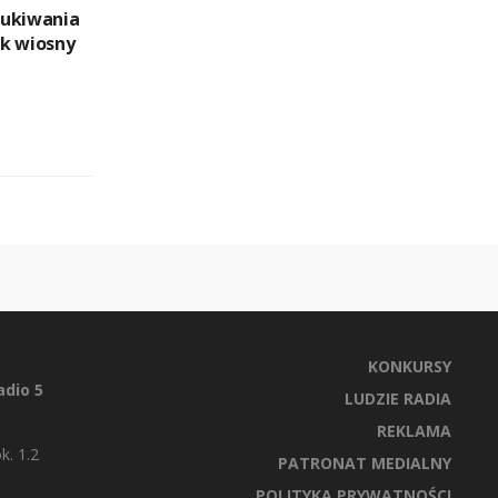
zukiwania
k wiosny
KONKURSY
dio 5
LUDZIE RADIA
REKLAMA
k. 1.2
PATRONAT MEDIALNY
POLITYKA PRYWATNOŚCI