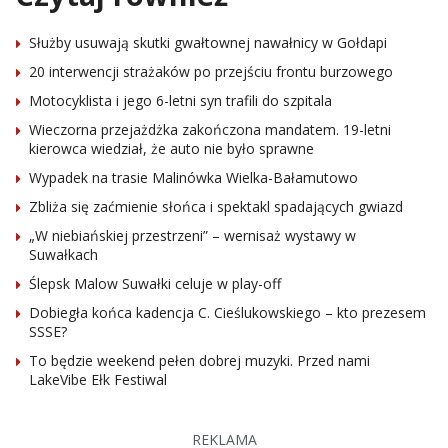
Służby usuwają skutki gwałtownej nawałnicy w Gołdapi
20 interwencji strażaków po przejściu frontu burzowego
Motocyklista i jego 6-letni syn trafili do szpitala
Wieczorna przejażdżka zakończona mandatem. 19-letni
kierowca wiedział, że auto nie było sprawne
Wypadek na trasie Malinówka Wielka-Bałamutowo
Zbliża się zaćmienie słońca i spektakl spadających gwiazd
„W niebiańskiej przestrzeni” – wernisaż wystawy w
Suwałkach
Ślepsk Malow Suwałki celuje w play-off
Dobiegła końca kadencja C. Cieślukowskiego – kto prezesem
SSSE?
To będzie weekend pełen dobrej muzyki. Przed nami
LakeVibe Ełk Festiwal
REKLAMA