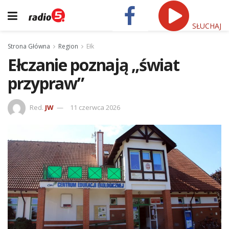
SŁUCHAJ
Strona Główna
Region
Ełk
Ełczanie poznają „świat
przypraw”
Red.
JW
11 czerwca 2026