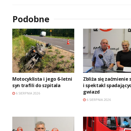
Podobne
Motocyklista i jego 6-letni
Zbliża się zaćmienie 
syn trafili do szpitala
i spektakl spadający
gwiazd
6 SIERPNIA 2026
6 SIERPNIA 2026