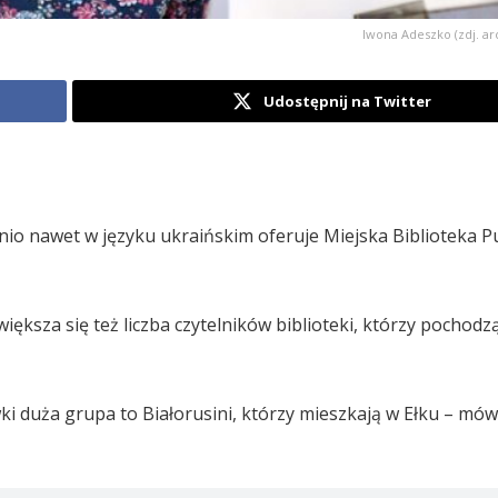
Iwona Adeszko (zdj. ar
Udostępnij na Twitter
tnio nawet w języku ukraińskim oferuje Miejska Biblioteka P
iększa się też liczba czytelników biblioteki, którzy pochodz
ki duża grupa to Białorusini, którzy mieszkają w Ełku – mó