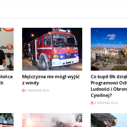
słońca
Mężczyzna nie mógł wyjść
Co kupił Ełk dzię
ch
z windy
Programowi Oc
Ludności i Obro
5 SIERPNIA 2026
Cywilnej?
4 SIERPNIA 2026