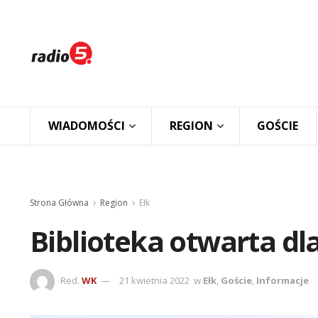
WIADOMOŚCI
REGION
GOŚCIE
Strona Główna
Region
Ełk
Biblioteka otwarta d
Red.
WK
21 kwietnia 2022
w
Ełk
,
Goście
,
Informacje