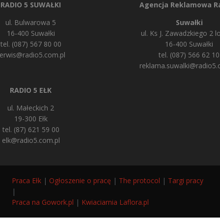
RADIO 5 SUWAŁKI
Agencja Reklamowa Ra
ul. Bulwarowa 5
Suwałki
16-400 Suwałki
ul. Ks J. Zawadzkiego 2 lo
tel. (087) 567 80 00
16-400 Suwałki
erwis@radio5.com.pl
tel. (087) 566 62 10
reklama.suwalki@radio5.
RADIO 5 EŁK
ul. Małeckich 2
19-300 Ełk
tel. (87) 621 59 00
elk@radio5.com.pl
Praca Ełk
|
Ogłoszenie o pracę
|
The protocol
|
Targi pracy
|
Praca na Gowork.pl
|
Kwiaciarnia Laflora.pl