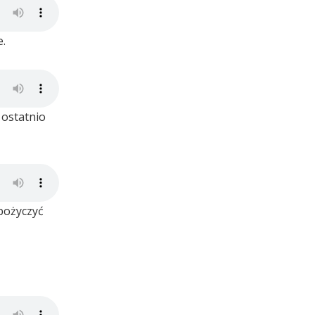
e.
 ostatnio
pożyczyć