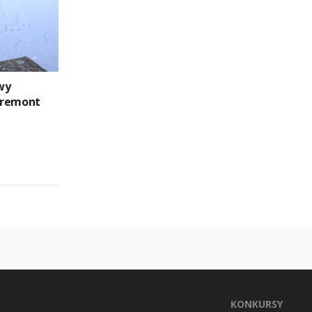
wy
 remont
KONKURSY