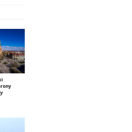
ki
hrony
ny