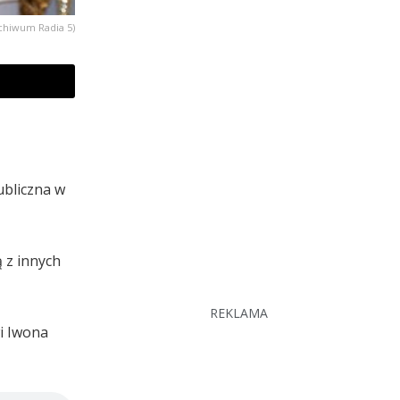
chiwum Radia 5)
ubliczna w
ą z innych
REKLAMA
wi Iwona