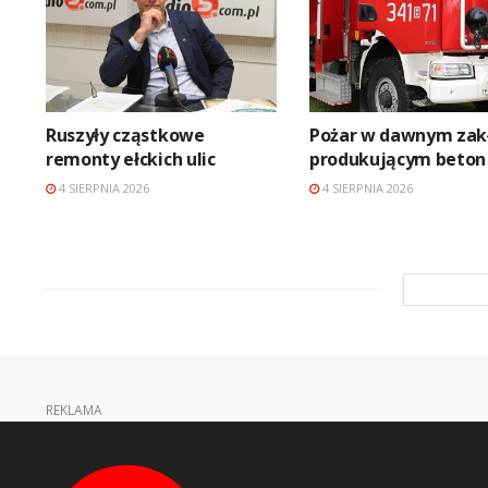
Ruszyły cząstkowe
Pożar w dawnym zak
remonty ełckich ulic
produkującym beton
4 SIERPNIA 2026
4 SIERPNIA 2026
REKLAMA