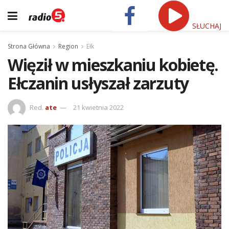
SŁUCHAJ
Strona Główna
Region
Ełk
Więził w mieszkaniu kobietę.
Ełczanin usłyszał zarzuty
Red.
ate
21 kwietnia 2022