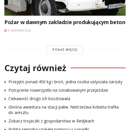
Pożar w dawnym zakładzie produkującym beton
4 SIERPNIA 2026
POKAŻ WIĘCEJ
Czytaj również
Przejęto ponad 450 kg i broń, jedna osoba usłyszała zarzuty
Potrącenie rowerzystki na oznakowanym przejeździe
Ciekawość drogo ich kosztowała
Głośna awantura na stacji paliw. Nietrzeźwa kobieta trafiła
do aresztu
Zobacz trojaczki z gospodarstwa w Redykach
Pobita seniorka szukała pomocy u sąsiadki