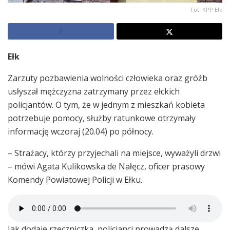
Fot. KPP Ełk
Ełk
Zarzuty pozbawienia wolności człowieka oraz gróźb
usłyszał mężczyzna zatrzymany przez ełckich
policjantów. O tym, że w jednym z mieszkań kobieta
potrzebuje pomocy, służby ratunkowe otrzymały
informację wczoraj (20.04) po północy.
– Strażacy, którzy przyjechali na miejsce, wyważyli drzwi
– mówi Agata Kulikowska de Nałęcz, oficer prasowy
Komendy Powiatowej Policji w Ełku.
Jak dodaje rzeczniczka, policjanci prowadzą dalsze