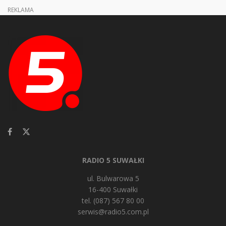
REKLAMA
RADIO 5 SUWAŁKI
ul. Bulwarowa 5
16-400 Suwałki
tel. (087) 567 80 00
serwis@radio5.com.pl