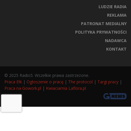
LUDZIE RADIA
REKLAMA
PATRONAT MEDIALNY
POLITYKA PRYWATNOŚCI
NADAWCA
KONTAKT
© 2025 Radio5. Wszelkie prawa zastrzeżone.
Praca Ełk
|
Ogłoszenie o pracę
|
The protocol
|
Targi pracy
|
Praca na Gowork.pl
|
Kwiaciarnia Laflora.pl