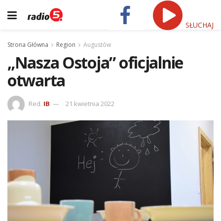
SŁUCHAJ
Strona Główna
Region
Augustów
„Nasza Ostoja” oficjalnie
otwarta
Red.
IB
21 kwietnia 2022