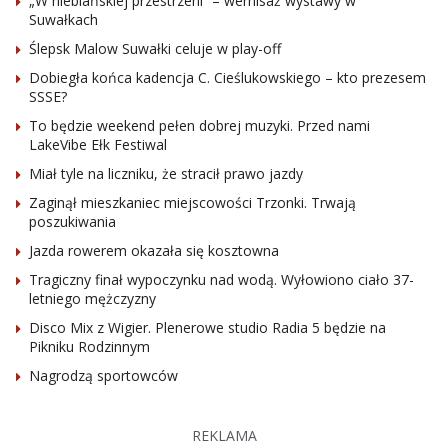
„W niebiańskiej przestrzeni” – wernisaż wystawy w
Suwałkach
Ślepsk Malow Suwałki celuje w play-off
Dobiegła końca kadencja C. Cieślukowskiego – kto prezesem
SSSE?
To będzie weekend pełen dobrej muzyki. Przed nami
LakeVibe Ełk Festiwal
Miał tyle na liczniku, że stracił prawo jazdy
Zaginął mieszkaniec miejscowości Trzonki. Trwają
poszukiwania
Jazda rowerem okazała się kosztowna
Tragiczny finał wypoczynku nad wodą. Wyłowiono ciało 37-
letniego mężczyzny
Disco Mix z Wigier. Plenerowe studio Radia 5 będzie na
Pikniku Rodzinnym
Nagrodzą sportowców
REKLAMA