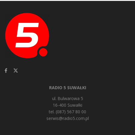
RADIO 5 SUWAŁKI
ul. Bulwarowa 5
16-400 Suwałki
tel. (087) 567 80 00
serwis@radio5.com.pl