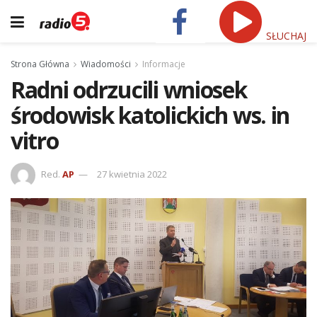
SŁUCHAJ
Strona Główna
Wiadomości
Informacje
Radni odrzucili wniosek
środowisk katolickich ws. in
vitro
Red.
AP
27 kwietnia 2022