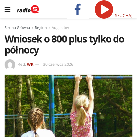
SŁUCHAJ
Strona Główna
Region
Augustów
Wniosek o 800 plus tylko do
północy
Red.
WK
30 czerwca 2026