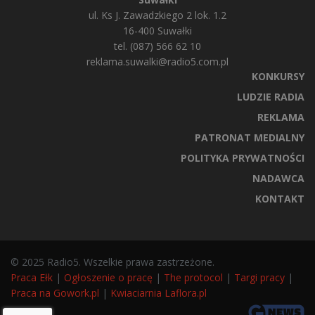
ul. Ks J. Zawadzkiego 2 lok. 1.2
16-400 Suwałki
tel. (087) 566 62 10
reklama.suwalki@radio5.com.pl
KONKURSY
LUDZIE RADIA
REKLAMA
PATRONAT MEDIALNY
POLITYKA PRYWATNOŚCI
NADAWCA
KONTAKT
© 2025 Radio5. Wszelkie prawa zastrzeżone.
Praca Ełk
|
Ogłoszenie o pracę
|
The protocol
|
Targi pracy
|
Praca na Gowork.pl
|
Kwiaciarnia Laflora.pl