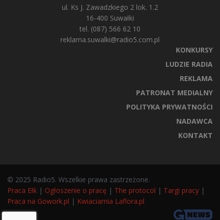
ul. Ks J. Zawadzkiego 2 lok. 1.2
16-400 Suwałki
tel. (087) 566 62 10
reklama.suwalki@radio5.com.pl
KONKURSY
LUDZIE RADIA
REKLAMA
PATRONAT MEDIALNY
POLITYKA PRYWATNOŚCI
NADAWCA
KONTAKT
© 2025 Radio5. Wszelkie prawa zastrzeżone.
Praca Ełk
|
Ogłoszenie o pracę
|
The protocol
|
Targi pracy
|
Praca na Gowork.pl
|
Kwiaciarnia Laflora.pl