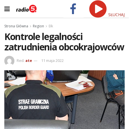
SŁUCHAJ
Strona Główna
Region
Ełk
Kontrole legalności
zatrudnienia obcokrajowców
Red.
ate
11 maja 2022