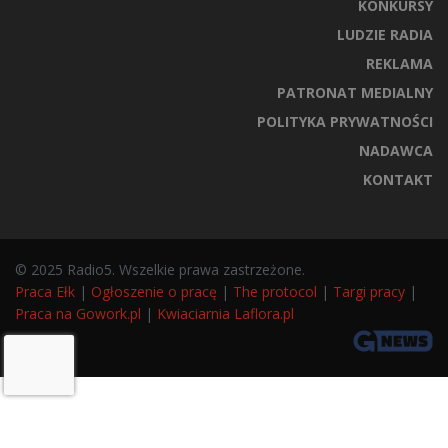
KONKURSY
LUDZIE RADIA
REKLAMA
PATRONAT MEDIALNY
POLITYKA PRYWATNOŚCI
NADAWCA
KONTAKT
© 2025 Radio5. Wszelkie prawa zastrzeżone.
Praca Ełk
|
Ogłoszenie o pracę
|
The protocol
|
Targi pracy
|
Praca na Gowork.pl
|
Kwiaciarnia Laflora.pl