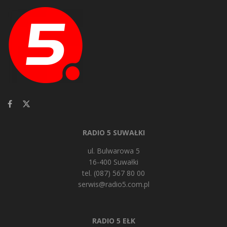
RADIO 5 SUWAŁKI
ul. Bulwarowa 5
16-400 Suwałki
tel. (087) 567 80 00
serwis@radio5.com.pl
RADIO 5 EŁK