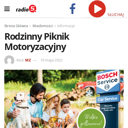
SŁUCHAJ
Strona Główna
Wiadomości
Informacje
Rodzinny Piknik
Motoryzacyjny
Red.
MZ
10 maja 2022