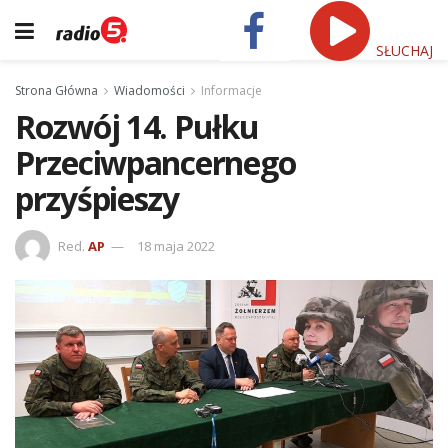
SŁUCHAJ
Strona Główna
Wiadomości
Informacje
Rozwój 14. Pułku
Przeciwpancernego
przyśpieszy
Red.
AP
18 maja 2022