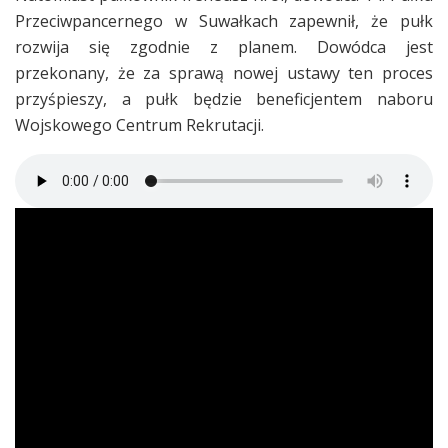
Przeciwpancernego w Suwałkach zapewnił, że pułk
rozwija się zgodnie z planem. Dowódca jest
przekonany, że za sprawą nowej ustawy ten proces
przyśpieszy, a pułk będzie beneficjentem naboru
Wojskowego Centrum Rekrutacji.