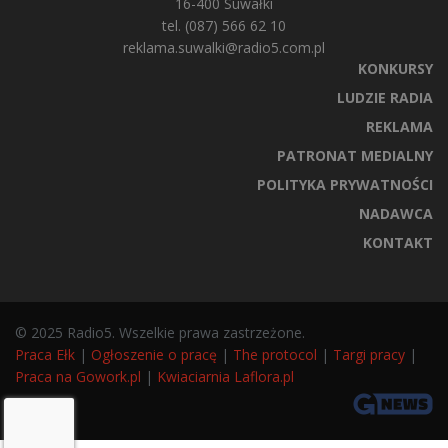
16-400 Suwałki
tel. (087) 566 62 10
reklama.suwalki@radio5.com.pl
KONKURSY
LUDZIE RADIA
REKLAMA
PATRONAT MEDIALNY
POLITYKA PRYWATNOŚCI
NADAWCA
KONTAKT
© 2025 Radio5. Wszelkie prawa zastrzeżone.
Praca Ełk
|
Ogłoszenie o pracę
|
The protocol
|
Targi pracy
|
Praca na Gowork.pl
|
Kwiaciarnia Laflora.pl