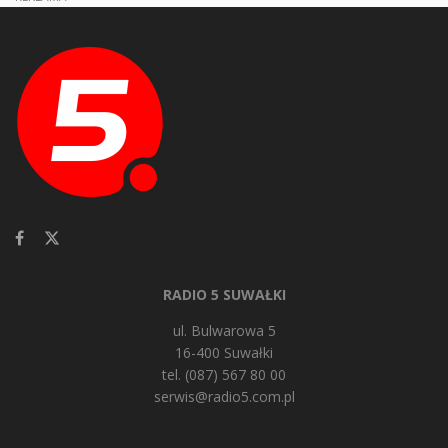
RADIO 5 SUWAŁKI
ul. Bulwarowa 5
16-400 Suwałki
tel. (087) 567 80 00
serwis@radio5.com.pl