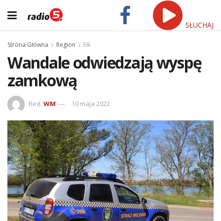
SŁUCHAJ
Strona Główna
Region
Ełk
Wandale odwiedzają wyspę
zamkową
Red.
WM
10 maja 2022