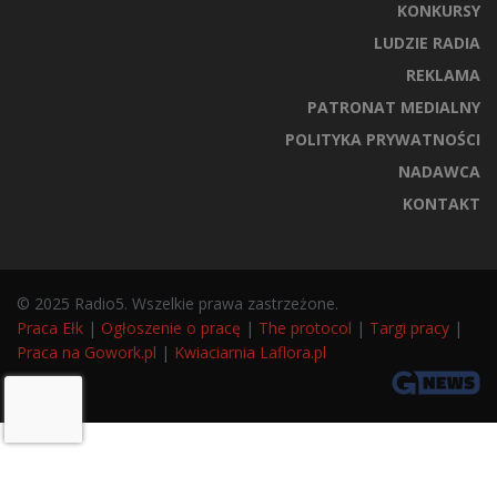
KONKURSY
LUDZIE RADIA
REKLAMA
PATRONAT MEDIALNY
POLITYKA PRYWATNOŚCI
NADAWCA
KONTAKT
© 2025 Radio5. Wszelkie prawa zastrzeżone.
Praca Ełk
|
Ogłoszenie o pracę
|
The protocol
|
Targi pracy
|
Praca na Gowork.pl
|
Kwiaciarnia Laflora.pl