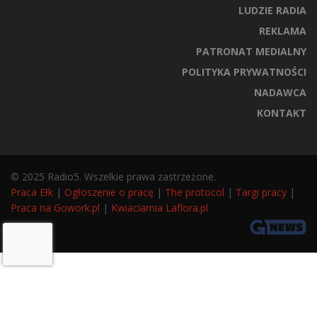
LUDZIE RADIA
REKLAMA
PATRONAT MEDIALNY
POLITYKA PRYWATNOŚCI
NADAWCA
KONTAKT
© 2025 Radio5. Wszelkie prawa zastrzeżone.
Praca Ełk
|
Ogłoszenie o pracę
|
The protocol
|
Targi pracy
|
Praca na Gowork.pl
|
Kwiaciarnia Laflora.pl