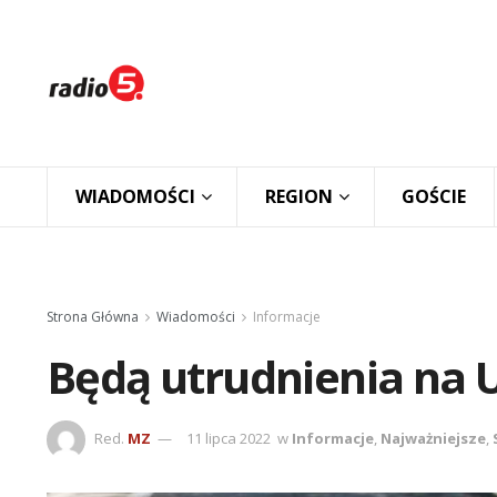
WIADOMOŚCI
REGION
GOŚCIE
Strona Główna
Wiadomości
Informacje
Będą utrudnienia na U
Red.
MZ
11 lipca 2022
w
Informacje
,
Najważniejsze
,