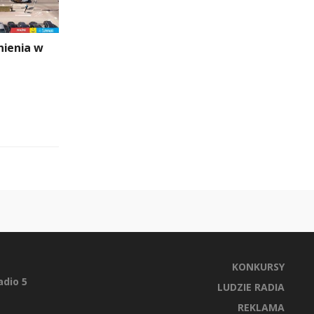
nienia w
KONKURSY
dio 5
LUDZIE RADIA
REKLAMA