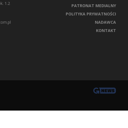
k. 1.2
PATRONAT MEDIALNY
POLITYKA PRYWATNOŚCI
com.pl
NADAWCA
KONTAKT