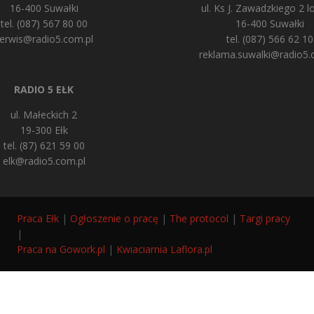
16-400 Suwałki
ul. Ks J. Zawadzkiego 2 lo
tel. (087) 567 80 00
16-400 Suwałki
erwis@radio5.com.pl
tel. (087) 566 62 10
reklama.suwalki@radio5.
RADIO 5 EŁK
ul. Małeckich 2
19-300 Ełk
tel. (87) 621 59 00
elk@radio5.com.pl
Praca Ełk
|
Ogłoszenie o pracę
|
The protocol
|
Targi pracy
|
Praca na Gowork.pl
|
Kwiaciarnia Laflora.pl