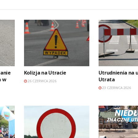
anie
Kolizja na Utracie
Utrudnienia na u
a w
Utrata
26 CZERWCA 2026
23 CZERWCA 2026