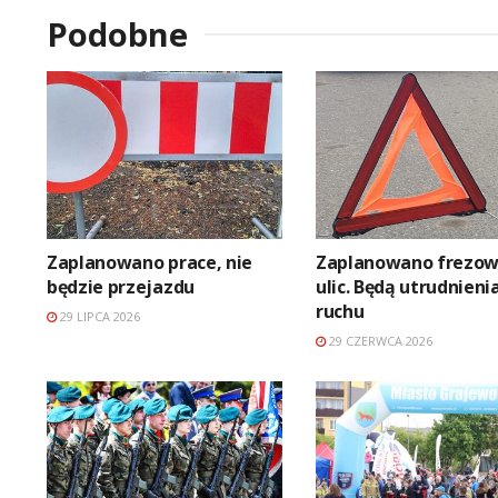
Podobne
Zaplanowano prace, nie
Zaplanowano frezow
będzie przejazdu
ulic. Będą utrudnieni
ruchu
29 LIPCA 2026
29 CZERWCA 2026