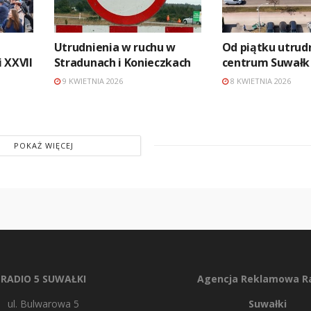
Utrudnienia w ruchu w
Od piątku utrud
 XXVII
Stradunach i Konieczkach
centrum Suwałk
9 KWIETNIA 2026
8 KWIETNIA 2026
POKAŻ WIĘCEJ
RADIO 5 SUWAŁKI
Agencja Reklamowa Ra
ul. Bulwarowa 5
Suwałki