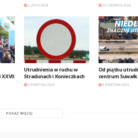
2 LIPCA 2026
23 CZERWCA 2026
Utrudnienia w ruchu w
Od piątku utrud
 XXVII
Stradunach i Konieczkach
centrum Suwałk
9 KWIETNIA 2026
8 KWIETNIA 2026
POKAŻ WIĘCEJ