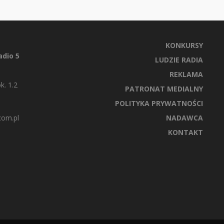
KONKURSY
dio 5
LUDZIE RADIA
REKLAMA
k. 1.2
PATRONAT MEDIALNY
POLITYKA PRYWATNOŚCI
com.pl
NADAWCA
KONTAKT