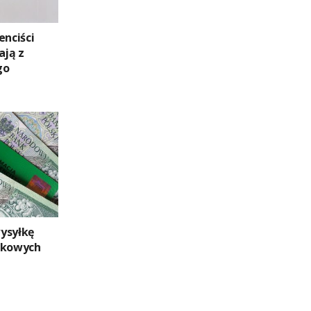
enciści
ają z
go
ysyłkę
tkowych