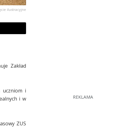
ęcie ilustracyjne
muje Zakład
 uczniom i
REKLAMA
ealnych i w
prasowy ZUS