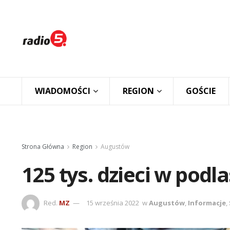
WIADOMOŚCI
REGION
GOŚCIE
Strona Główna
Region
Augustów
125 tys. dzieci w podl
Red.
MZ
15 września 2022
w
Augustów
,
Informacje
,