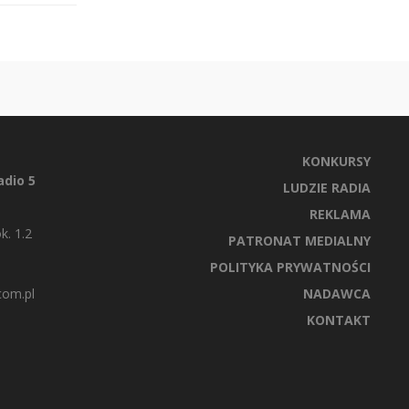
KONKURSY
dio 5
LUDZIE RADIA
REKLAMA
k. 1.2
PATRONAT MEDIALNY
POLITYKA PRYWATNOŚCI
com.pl
NADAWCA
KONTAKT