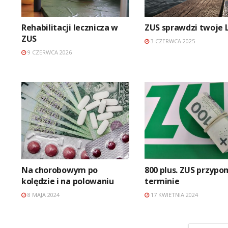
Rehabilitacji lecznicza w
ZUS sprawdzi twoje 
ZUS
3 CZERWCA 2025
9 CZERWCA 2026
Na chorobowym po
800 plus. ZUS przypo
kolędzie i na polowaniu
terminie
8 MAJA 2024
17 KWIETNIA 2024