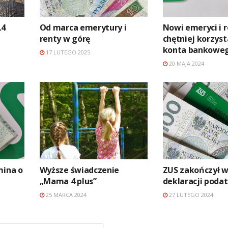
L4
Od marca emerytury i
Nowi emeryci i r
renty w górę
chętniej korzyst
konta bankowe
17 LUTEGO 2025
20 MAJA 2024
mina o
Wyższe świadczenie
ZUS zakończył w
„Mama 4 plus”
deklaracji poda
25 MARCA 2024
27 LUTEGO 2024