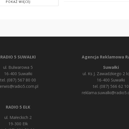
POKAŻ WIĘCEJ
RADIO 5 SUWAŁKI
Agencja Reklamowa Ra
ul. Bulwarowa 5
Suwałki
16-400 Suwałki
ul. Ks J. Zawadzkiego 2 lo
tel. (087) 567 80 00
16-400 Suwałki
erwis@radio5.com.pl
tel. (087) 566 62 10
reklama.suwalki@radio5.
RADIO 5 EŁK
ul. Małeckich 2
19-300 Ełk