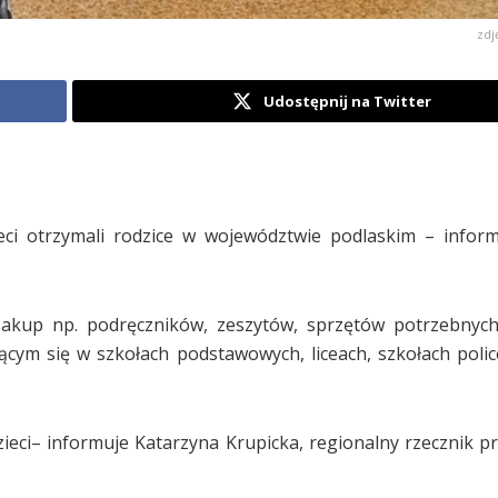
zdj
Udostępnij na Twitter
eci otrzymali rodzice w województwie podlaskim – infor
akup np. podręczników, zeszytów, sprzętów potrzebnych
ym się w szkołach podstawowych, liceach, szkołach polic
dzieci– informuje Katarzyna Krupicka, regionalny rzecznik 